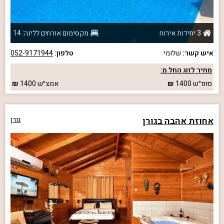
3 יחידות אירוח
מקסימום אורחים ללינה: 14
איש קשר:
שלומי
טלפון:
052-9171944
מחיר לזוג החל מ:
סופ״ש
1400
אמצ״ש
1400
אחוזת אהבה בגורן
גורן