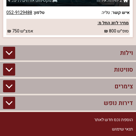
2 יחידות אירוח
מקסימום אורחים ללינה: 4
איש קשר:
טליה
טלפון:
052-9129488
מחיר לזוג החל מ:
סופ״ש
800
אמצ״ש
750
וילות
סוויטות
וילות בצפון
וילות להשכרה
צימרים
סוויטות בצפון
וילות למשפחות
צימרים לזוגות עם בריכה פרטית
דירות נופש
צימרים בצפון
וילות למסיבת רווקים
סוויטות לזוגות
צימרים לזוגות
הוספת נכס חדש לאתר
דירות נופש בצפון
וילות למסיבת רווקות
צימרים יוקרתיים
תנאי שימוש
צימרים למשפחות
דירות נופש להשכרה