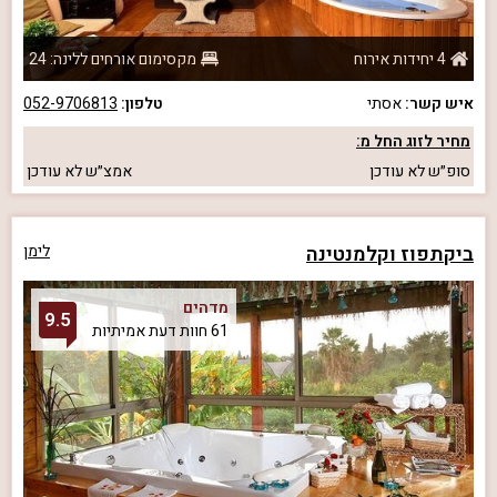
4 יחידות אירוח
מקסימום אורחים ללינה: 24
איש קשר:
אסתי
טלפון:
052-9706813
מחיר לזוג החל מ:
סופ״ש
לא עודכן
אמצ״ש
לא עודכן
ביקתפוז וקלמנטינה
לימן
מדהים
9.5
61 חוות דעת אמיתיות