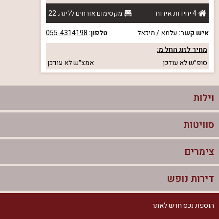
4 יחידות אירוח
מקסימום אורחים ללינה: 22
איש קשר:
עלמא / מיכאל
טלפון:
055-4314198
מחיר לזוג החל מ:
סופ״ש
לא עודכן
אמצ״ש
לא עודכן
וילות
סוויטות
וילות בצפון
וילות להשכרה
צימרים
סוויטות בצפון
וילות למשפחות
צימרים לזוגות עם בריכה פרטית
דירות נופש
צימרים בצפון
וילות למסיבת רווקים
סוויטות לזוגות
צימרים לזוגות
הוספת נכס חדש לאתר
דירות נופש בצפון
וילות למסיבת רווקות